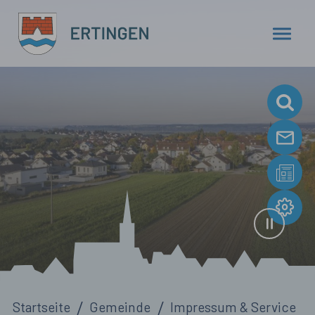
Zum Hauptinhalt springen
Sie sind hier:
Startseite
Gemeinde
Impressum & Service