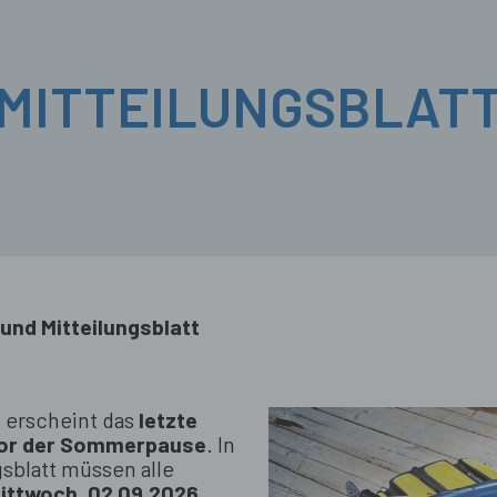
MITTEILUNGSBLAT
nd Mitteilungsblatt
6
erscheint das
letzte
or der Sommerpause
. In
sblatt müssen alle
ittwoch, 02.09.2026