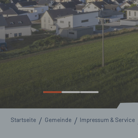
Sie sind hier:
Startseite
Gemeinde
Impressum & Service