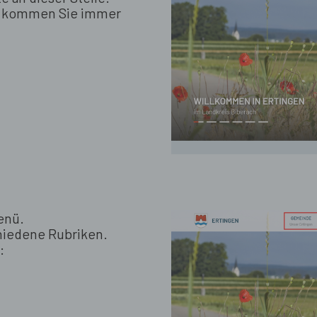
go kommen Sie immer
.
nü.
hiedene Rubriken.
: