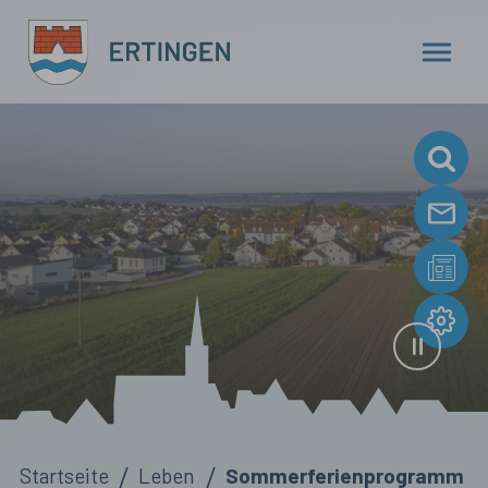
Zum Hauptinhalt springen
Sie sind hier:
Startseite
Leben
Sommerferienprogramm