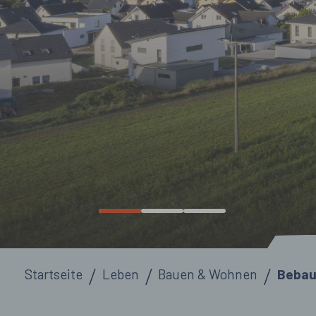
Sie sind hier:
Startseite
Leben
Bauen & Wohnen
Bebau