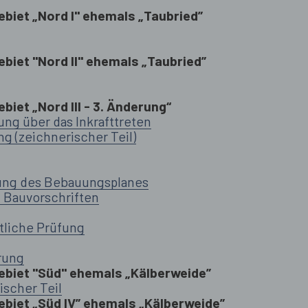
biet „Nord I" ehemals „Taubried”
iet "Nord II" ehemals „Taubried”
iet „Nord III - 3. Änderung“
ng über das Inkrafttreten
g (zeichnerischer Teil)
rung des Bebauungsplanes
n Bauvorschriften
tliche Prüfung
rung
biet "Süd" ehemals „Kälberweide”
ischer Teil
biet „Süd IV” ehemals „Kälberweide”