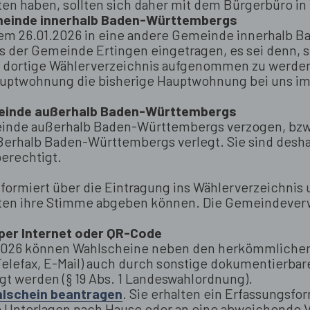
en haben, sollten sich daher mit dem Bürgerbüro in
meinde innerhalb Baden-Württembergs
dem 26.01.2026 in eine andere Gemeinde innerhalb 
s der Gemeinde Ertingen eingetragen, es sei denn, s
 dortige Wählerverzeichnis aufgenommen zu werden.
auptwohnung die bisherige Hauptwohnung bei uns i
meinde außerhalb Baden-Württembergs
meinde außerhalb Baden-Württembergs verzogen, bzw
erhalb Baden-Württembergs verlegt. Sie sind desha
erechtigt.
formiert über die Eintragung ins Wählerverzeichnis
gten ihre Stimme abgeben können. Die Gemeindeverw
er Internet oder QR-Code
.2026 können Wahlscheine neben den herkömmliche
(Telefax, E-Mail) auch durch sonstige dokumentierbar
gt werden (§ 19 Abs. 1 Landeswahlordnung).
lschein beantragen
. Sie erhalten ein Erfassungsfo
die Unterlagen nach Hause oder an eine abweichende 