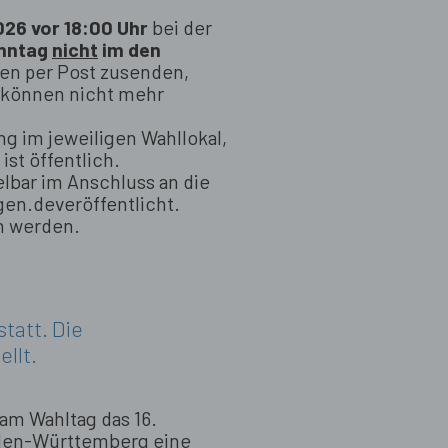
26 vor 18:00 Uhr
bei der
onntag
nicht
im den
gen per Post zusenden,
e können nicht mehr
g im jeweiligen Wahllokal,
ist öffentlich.
bar im Anschluss an die
gen.de
veröffentlicht.
n werden.
tatt. Die
ellt.
am Wahltag das 16.
Baden-Württemberg eine