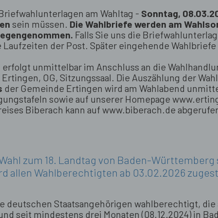
e Briefwahlunterlagen am Wahltag -
Sonntag, 08.03.20
gen
sein müssen.
Die Wahlbriefe werden am Wahls
ntgegengenommen.
Falls Sie uns die Briefwahlunterla
ie Laufzeiten der Post. Später eingehende Wahlbrief
erfolgt unmittelbar im Anschluss an die Wahlhandlun
Ertingen, OG, Sitzungssaal. Die Auszählung der Wahl 
s
der Gemeinde Ertingen wird am Wahlabend unmittel
gungstafeln sowie auf unserer Homepage www.ertin
reises Biberach kann auf www.biberach.de abgerufe
 Wahl zum 18. Landtag von Baden-Württemberg s
d allen Wahlberechtigten ab 03.02.2026 zugest
le deutschen Staatsangehörigen wahlberechtigt, die 
und seit mindestens drei Monaten (08.12.2024) in 