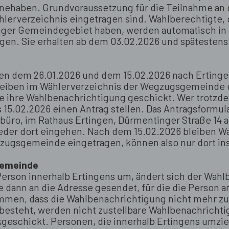
nehaben. Grundvoraussetzung für die Teilnahme an de
lerverzeichnis eingetragen sind. Wahlberechtigte, d
nger Gemeindegebiet haben, werden automatisch in 
en. Sie erhalten ab dem 03.02.2026 und spätestens 
en dem 26.01.2026 und dem 15.02.2026 nach Ertingen
eiben im Wählerverzeichnis der Wegzugsgemeinde
sse ihre Wahlbenachrichtigung geschickt. Wer trotzd
 15.02.2026 einen Antrag stellen. Das Antragsformul
büro, im Rathaus Ertingen, Dürmentinger Straße 14
ieder dort eingehen. Nach dem 15.02.2026 bleiben W
zugsgemeinde eingetragen, können also nur dort in
Gemeinde
erson innerhalb Ertingens um, ändert sich der Wahlb
dann an die Adresse gesendet, für die die Person a
ommen, dass die Wahlbenachrichtigung nicht mehr z
esteht, werden nicht zustellbare Wahlbenachrichti
eschickt. Personen, die innerhalb Ertingens umzi