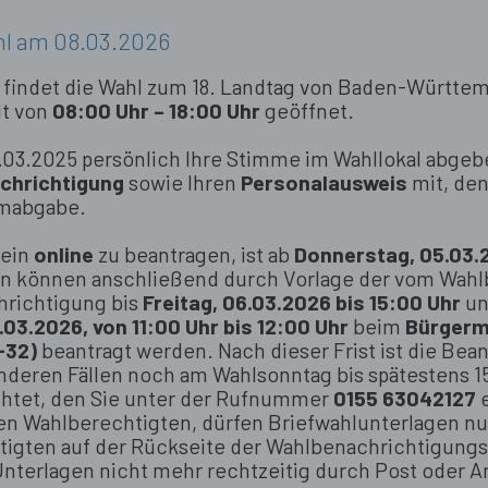
hl am 08.03.2026
findet die Wahl zum 18. Landtag von Baden-Württem
it von
08:00 Uhr – 18:00 Uhr
geöffnet.
8.03.2025 persönlich Ihre Stimme im Wahllokal abge
chrichtigung
sowie Ihren
Personalausweis
mit, den
mmabgabe.
hein
online
zu beantragen, ist ab
Donnerstag, 05.03.2
en können anschließend durch Vorlage der vom Wah
richtigung bis
Freitag, 06.03.2026 bis 15:00 Uhr
un
03.2026, von 11:00 Uhr bis 12:00 Uhr
beim
Bürgerm
-32)
beantragt werden. Nach dieser Frist ist die Bea
deren Fällen noch am Wahlsonntag bis spätestens 15
chtet, den Sie unter der Rufnummer
0155 63042127
e
den Wahlberechtigten, dürfen Briefwahlunterlagen n
igten auf der Rückseite der Wahlbenachrichtigung
nterlagen nicht mehr rechtzeitig durch Post oder 