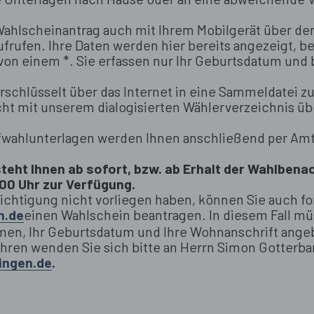
 Wahlscheinantrag auch mit Ihrem Mobilgerät über de
frufen. Ihre Daten werden hier bereits angezeigt, 
on einem *. Sie erfassen nur Ihr Geburtsdatum und
rschlüsselt über das Internet in eine Sammeldatei z
icht mit unserem dialogisierten Wählerverzeichnis ü
efwahlunterlagen werden Ihnen anschließend per Am
steht Ihnen ab sofort, bzw. ab Erhalt der Wahlbena
00 Uhr zur Verfügung.
ichtigung nicht vorliegen haben, können Sie auch fo
n.de
einen Wahlschein beantragen. In diesem Fall mü
men, Ihr Geburtsdatum und Ihre Wohnanschrift ange
ren wenden Sie sich bitte an Herrn Simon Gotterbarm
ingen.de
.