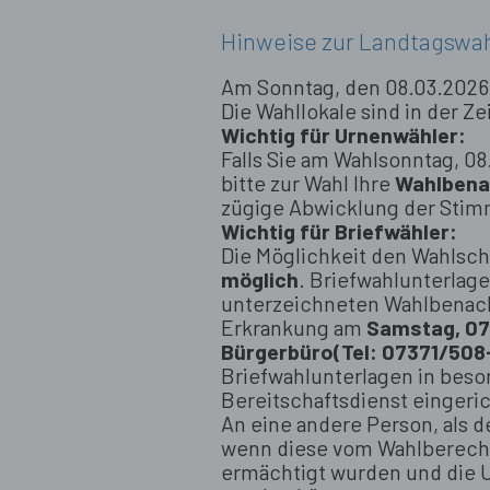
Hinweise zur Landtagswa
Am Sonntag, den 08.03.2026 
Die Wahllokale sind in der Ze
Wichtig für Urnenwähler:
Falls Sie am Wahlsonntag, 0
bitte zur Wahl Ihre
Wahlbena
zügige Abwicklung der Sti
Wichtig für Briefwähler:
Die Möglichkeit den Wahlsc
möglich
. Briefwahlunterlag
unterzeichneten Wahlbenach
Erkrankung am
Samstag, 07.
Bürgerbüro
(Tel: 07371/508
Briefwahlunterlagen in beson
Bereitschaftsdienst eingeri
An eine andere Person, als 
wenn diese vom Wahlberecht
ermächtigt wurden und die U